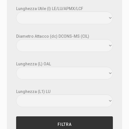
Lunghezza Utile (l) LE/LU/APMX/LCF
Diametro Attacco (dc) DCONS-MS (CIL)
Lunghezza (L) OAL
Lunghezza (L1) LU
FILTRA