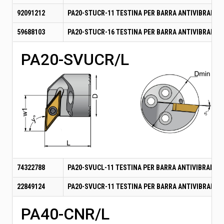
92091212
PA20-STUCR-11 TESTINA PER BARRA ANTIVIBRANTE
59688103
PA20-STUCR-16 TESTINA PER BARRA ANTIVIBRANTE
PA20-SVUCR/L
74322788
PA20-SVUCL-11 TESTINA PER BARRA ANTIVIBRANTE
22849124
PA20-SVUCR-11 TESTINA PER BARRA ANTIVIBRANTE
PA40-CNR/L