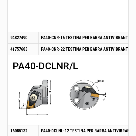
94827490
PA40-CNR-16 TESTINA PER BARRA ANTIVIBRANTE
41757683
PA40-CNR-22 TESTINA PER BARRA ANTIVIBRANTE
PA40-DCLNR/L
16085132
PA40-DCLNL-12 TESTINA PER BARRA ANTIVIBRANTE