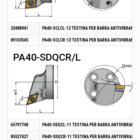
32488941
PA40-SCLCL-12 TESTINA PER BARRA ANTIVIBRANTE
89103545
PA40-SCLCR-12 TESTINA PER BARRA ANTIVIBRANTE
PA40-SDQCR/L
65797748
PA40-SDQCL-11 TESTINA PER BARRA ANTIVIBRANTE
85527427
PA40-SDQCR-11 TESTINA PER BARRA ANTIVIBRANTE