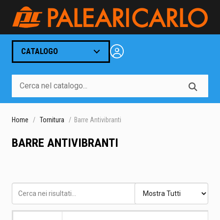
CATALOGO
Home
Tornitura
Barre Antivibranti
BARRE ANTIVIBRANTI