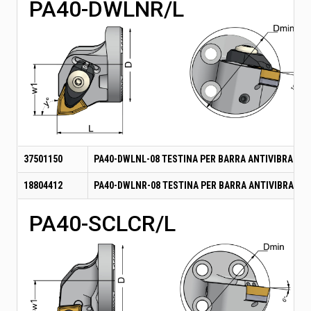
PA40-DWLNR/L
37501150
PA40-DWLNL-08 TESTINA PER BARRA ANTIVIBRANTE
18804412
PA40-DWLNR-08 TESTINA PER BARRA ANTIVIBRANTE
PA40-SCLCR/L