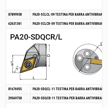
87899938
PA20-SCLCL-09 TESTINA PER BARRA ANTIVIBRANTE
62631341
PA20-SCLCR-09 TESTINA PER BARRA ANTIVIBRANTE
PA20-SDQCR/L
81676955
PA20-SDQCL-11 TESTINA PER BARRA ANTIVIBRANTE
29569758
PA20-SDQCR-11 TESTINA PER BARRA ANTIVIBRANTE